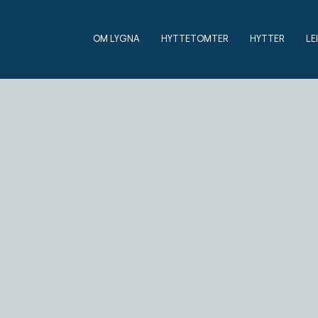
OM LYGNA
HYTTETOMTER
HYTTER
LE