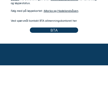
og løypestatus.
Følg med på løypekartet:
iMarka og Hadelandsåsen
.
Ved spørsmål kontakt BTA allmenningskontoret her
BTA
Brandbu og Tingelstad Almenning
Storlinna 122
2770 Brandbu
post@b-t-a.no
Personvern og Cookies