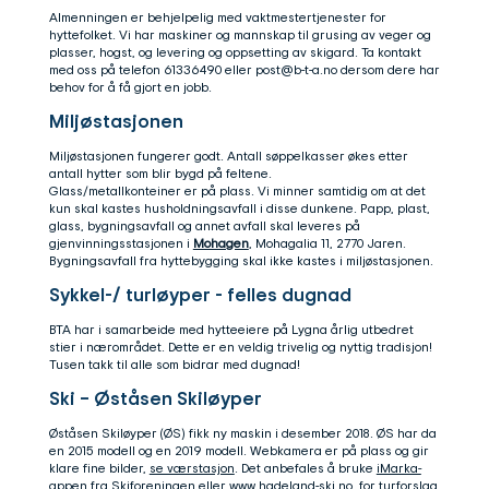
Almenningen er behjelpelig med vaktmestertjenester for
hyttefolket. Vi har maskiner og mannskap til grusing av veger og
plasser, hogst, og levering og oppsetting av skigard. Ta kontakt
med oss på telefon 61336490 eller
post@b-t-a.no
dersom dere har
behov for å få gjort en jobb.
Miljøstasjonen
Miljøstasjonen fungerer godt. Antall søppelkasser økes etter
antall hytter som blir bygd på feltene.
Glass/metallkonteiner er på plass. Vi minner samtidig om at det
kun skal kastes husholdningsavfall i disse dunkene. Papp, plast,
glass, bygningsavfall og annet avfall skal leveres på
gjenvinningsstasjonen i
Mohagen
, Mohagalia 11, 2770 Jaren.
Bygningsavfall fra hyttebygging skal ikke kastes i miljøstasjonen.
Sykkel-/ turløyper - felles dugnad
BTA har i samarbeide med hytteeiere på Lygna årlig utbedret
stier i nærområdet. Dette er en veldig trivelig og nyttig tradisjon!
Tusen takk til alle som bidrar med dugnad!
Ski – Øståsen Skiløyper
Øståsen Skiløyper (ØS) fikk ny maskin i desember 2018. ØS har da
en 2015 modell og en 2019 modell. Webkamera er på plass og gir
klare fine bilder,
se værstasjon
. Det anbefales å bruke
iMarka-
appen
fra Skiforeningen eller
www.hadeland-ski.no
, for turforslag