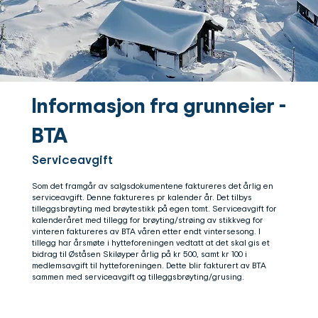
Informasjon fra grunneier -
BTA
Serviceavgift
Som det framgår av salgsdokumentene faktureres det årlig en
serviceavgift. Denne faktureres pr kalender år. Det tilbys
tilleggsbrøyting med brøytestikk på egen tomt. Serviceavgift for
kalenderåret med tillegg for brøyting/strøing av stikkveg for
vinteren faktureres av BTA våren etter endt vintersesong. I
tillegg har årsmøte i hytteforeningen vedtatt at det skal gis et
bidrag til Øståsen Skiløyper årlig på kr 500, samt kr 100 i
medlemsavgift til hytteforeningen. Dette blir fakturert av BTA
sammen med serviceavgift og tilleggsbrøyting/grusing.