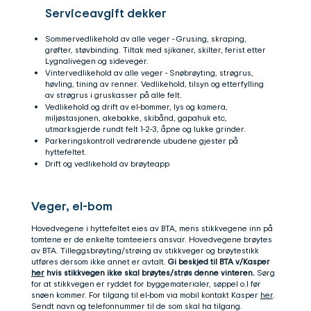
Serviceavgift dekker
Sommervedlikehold av alle veger - Grusing, skraping,
grøfter, støvbinding. Tiltak med sjikaner, skilter, ferist etter
Lygnalivegen og sideveger.
Vintervedlikehold av alle veger - Snøbrøyting, strøgrus,
høvling, tining av renner. Vedlikehold, tilsyn og etterfylling
av strøgrus i gruskasser på alle felt.
Vedlikehold og drift av el-bommer, lys og kamera,
miljøstasjonen, akebakke, skibånd, gapahuk etc,
utmarksgjerde rundt felt 1-2-3, åpne og lukke grinder.
Parkeringskontroll vedrørende ubudene gjester på
hyttefeltet.
Drift og vedlikehold av brøyteapp
Veger, el-bom
Hovedvegene i hyttefeltet eies av BTA, mens stikkvegene inn på
tomtene er de enkelte tomteeiers ansvar. Hovedvegene brøytes
av BTA. Tilleggsbrøyting/strøing av stikkveger og brøytestikk
utføres dersom ikke annet er avtalt.
Gi beskjed til BTA v/Kasper
her
hvis stikkvegen ikke skal brøytes/strøs denne vinteren.
Sørg
for at stikkvegen er ryddet for byggematerialer, søppel o.l før
snøen kommer. For tilgang til el-bom via mobil kontakt Kasper
her
.
Sendt navn og telefonnummer til de som skal ha tilgang.