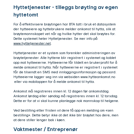
Hyttetjenester - tilleggs brøyting av egen
hyttetomt
For å effektivisere brøytingen har BTA tatt i bruk et datasystem
der hytteeiere og hyttebrukere melder ankomst til hytta, slik at
brøytemannskapet vet når og hvilke hytter det skal brøytes for.
Dette systemet heter Hyttetjenester. Se mer info på
www.hyttetjenester.net
.
Hyttetjenester er et system som forenkler administreringen av
brøytetjenester. Alle hyttene blir registrert i systemet og koblet
opp mot hytteeierne. Hytteeierne får tildelt en brukerprofil for å
melde ankomst til hytta. Når hytteeierne er registrert i systemet
får de tilsendt en SMS med innloggingsinformasjon og passord.
Hytteeierne logger seg inn via websiden
www.hytteankomst.no
eller via mobilappen for å melde ankomst til hytta.
Ankomst må registreres innen kl. 12 dagen før ankomstdag.
Ankomst lørdag eller søndag må registreres innen kl. 12 torsdag.
Dette er for at vi skal kunne planlegge nok mannskap til helgene.
Ved bestilling etter fristen vil dere få opp en melding om «sen
bestilling». Dette betyr ikke at det ikke blir brøytet hos dere, men
at dere stiller lenger bak i køen.
Vaktmester / Entreprenør