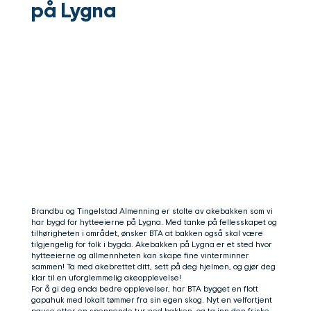
på Lygna
Brandbu og Tingelstad Almenning er stolte av akebakken som vi
har bygd for hytteeierne på Lygna. Med tanke på fellesskapet og
tilhørigheten i området, ønsker BTA at bakken også skal være
tilgjengelig for folk i bygda. Akebakken på Lygna er et sted hvor
hytteeierne og allmennheten kan skape fine vinterminner
sammen! Ta med akebrettet ditt, sett på deg hjelmen, og gjør deg
klar til en uforglemmelig akeopplevelse!
For å gi deg enda bedre opplevelser, har BTA bygget en flott
gapahuk med lokalt tømmer fra sin egen skog. Nyt en velfortjent
pause etter en spennende tur ned bakken, og ta inn den friske