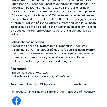
luften mens du koser deg under taket på den laftede gapahuken.
Akebakken på Lygna er det perfekte samlingspunkt for hele
familien for å nyte vinterens glede og moro. Med skibånd på hele
102 meter og en total lengde på 180 meter, er dette stedet perfekt
for akeentusiaster i alle aldre. Uansett om du er nybegynner eller
erfaren, vil bakken på Lygna være en utfordring for alle. Akingen
og bruk av skiband skjer på eget ansvar, men alt er tilrettelagt for
en trygg og morsom opplevelse. Det er gratis å benytte seg av
bakken.
Beliggenhet og parkering
Akebakken finner du i hyttefeltet til Brandbu og Tingelstad
Almenning. Parkering foregår på utfarts-/skiparkeringen. Herfra
er det skiltet til akebakken både til fots via Lygnavegen, eller om
du ønsker ta turen via skiløypene på langrennsski. Det er i
underkant av 1 km å gå fra utfartsparkeringen.
Åpningstider
Fredag- søndag: kl 10.00-17.00
Utvidede åpningstider i vinter- og påskeferie.
Tusen takk til Øståsen Skiløyper som preparerer akebakken.
For oppdatert informasjon om åpningstider følge oss på Facebook